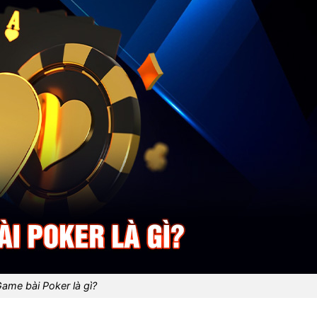
ame bài Poker là gì?