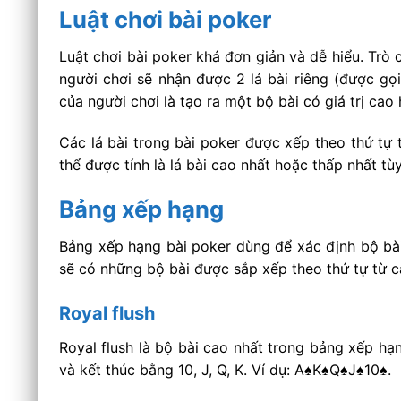
Luật chơi bài poker
Luật chơi bài poker khá đơn giản và dễ hiểu. Trò 
người chơi sẽ nhận được 2 lá bài riêng (được gọi
của người chơi là tạo ra một bộ bài có giá trị cao
Các lá bài trong bài poker được xếp theo thứ tự từ 
thể được tính là lá bài cao nhất hoặc thấp nhất t
Bảng xếp hạng
Bảng xếp hạng bài poker dùng để xác định bộ bài
sẽ có những bộ bài được sắp xếp theo thứ tự từ c
Royal flush
Royal flush là bộ bài cao nhất trong bảng xếp hạn
và kết thúc bằng 10, J, Q, K. Ví dụ: A♠K♠Q♠J♠10♠.