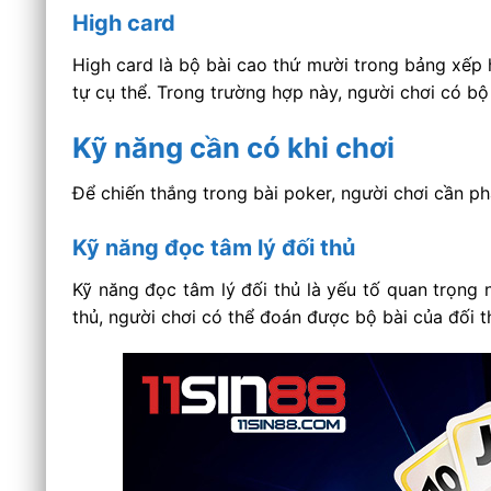
High card
High card là bộ bài cao thứ mười trong bảng xếp
tự cụ thể. Trong trường hợp này, người chơi có b
Kỹ năng cần có khi chơi
Để chiến thắng trong bài poker, người chơi cần p
Kỹ năng đọc tâm lý đối thủ
Kỹ năng đọc tâm lý đối thủ là yếu tố quan trọng 
thủ, người chơi có thể đoán được bộ bài của đối t