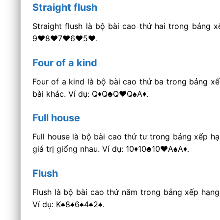
Straight flush
Straight flush là bộ bài cao thứ hai trong bảng x
9♥8♥7♥6♥5♥.
Four of a kind
Four of a kind là bộ bài cao thứ ba trong bảng xế
bài khác. Ví dụ: Q♦Q♣Q♥Q♠A♦.
Full house
Full house là bộ bài cao thứ tư trong bảng xếp hạ
giá trị giống nhau. Ví dụ: 10♦10♣10♥A♠A♦.
Flush
Flush là bộ bài cao thứ năm trong bảng xếp hạng
Ví dụ: K♠8♠6♠4♠2♠.