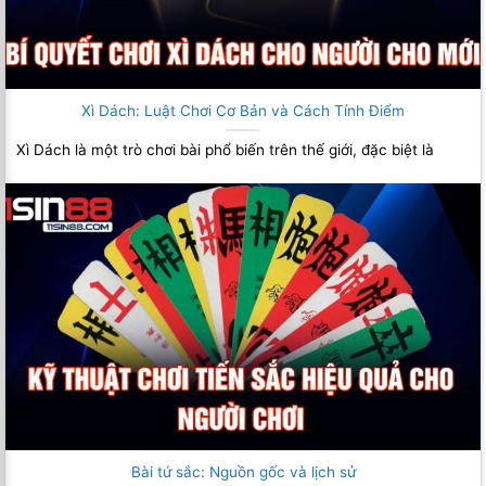
Xì Dách: Luật Chơi Cơ Bản và Cách Tính Điểm
Xì Dách là một trò chơi bài phổ biến trên thế giới, đặc biệt là
Bài tứ sắc: Nguồn gốc và lịch sử