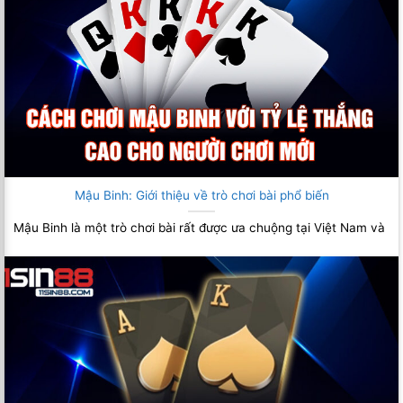
Mậu Binh: Giới thiệu về trò chơi bài phổ biến
Mậu Binh là một trò chơi bài rất được ưa chuộng tại Việt Nam và