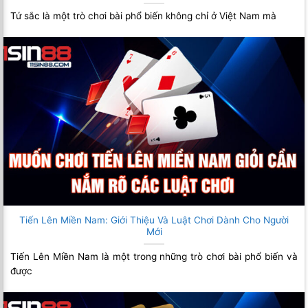
Tứ sắc là một trò chơi bài phổ biến không chỉ ở Việt Nam mà
Tiến Lên Miền Nam: Giới Thiệu Và Luật Chơi Dành Cho Người
Mới
Tiến Lên Miền Nam là một trong những trò chơi bài phổ biến và
được