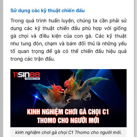
Sử dụng các kỹ thuật chiến đấu
Trong quá trình huấn luyện, chúng ta cần phải sử
dụng các kỹ thuật chiến đấu phù hợp với giống
gà chọi và điều kiện của con gà. Các kỹ thuật
như tung đòn, chạm và bám đối thủ là những yếu
tố quan trọng để gà có thể chiến đấu hiệu quả
trong các trận đấu.
kinh nghiệm chơi gà chọi C1 Thomo cho người mới.