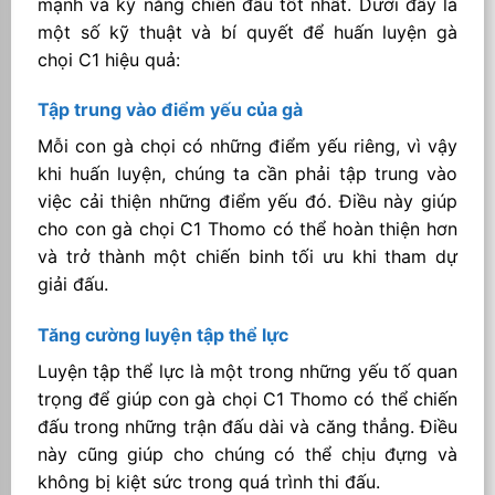
mạnh và kỹ năng chiến đấu tốt nhất. Dưới đây là
một số kỹ thuật và bí quyết để huấn luyện gà
chọi C1 hiệu quả:
Tập trung vào điểm yếu của gà
Mỗi con gà chọi có những điểm yếu riêng, vì vậy
khi huấn luyện, chúng ta cần phải tập trung vào
việc cải thiện những điểm yếu đó. Điều này giúp
cho con gà chọi C1 Thomo có thể hoàn thiện hơn
và trở thành một chiến binh tối ưu khi tham dự
giải đấu.
Tăng cường luyện tập thể lực
Luyện tập thể lực là một trong những yếu tố quan
trọng để giúp con gà chọi C1 Thomo có thể chiến
đấu trong những trận đấu dài và căng thẳng. Điều
này cũng giúp cho chúng có thể chịu đựng và
không bị kiệt sức trong quá trình thi đấu.