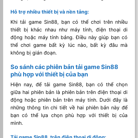
Hỗ trợ nhiều thiết bị và nền tảng:
Khi tải game Sin88, bạn có thể chơi trên nhiều
thiết bị khác nhau như máy tính, điện thoại di
động hoặc máy tính bảng. Điều này giúp bạn có
thể chơi game bất kỳ lúc nào, bất kỳ đâu mà
không bị gián đoạn.
So sánh các phiên bản tải game Sin88
phù hợp với thiết bị của bạn
Hiện nay, để tải game Sin88, bạn có thể chọn
giữa hai phiên bản là phiên bản trên điện thoại di
động hoặc phiên bản trên máy tính. Dưới đây là
những thông tin chi tiết về hai phiên bản này để
bạn có thể lựa chọn phù hợp với thiết bị của
mình.
Tải game Sin88 trên điện thoại di động: