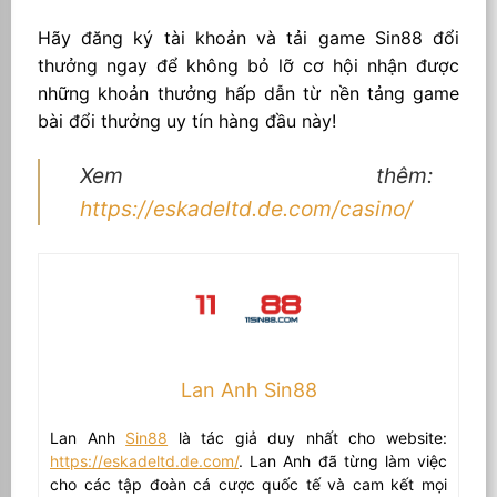
Hãy đăng ký tài khoản và tải game Sin88 đổi
thưởng ngay để không bỏ lỡ cơ hội nhận được
những khoản thưởng hấp dẫn từ nền tảng game
bài đổi thưởng uy tín hàng đầu này!
Xem thêm:
https://eskadeltd.de.com/casino/
Lan Anh Sin88
Lan Anh
Sin88
là tác giả duy nhất cho website:
https://eskadeltd.de.com/
. Lan Anh đã từng làm việc
cho các tập đoàn cá cược quốc tế và cam kết mọi