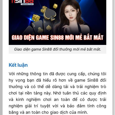
Giao diện game Sin88 đổi thưởng mới mẻ bắt mắt.
Kết luận
Với những thông tin đã được cung cấp, chúng tôi
hy vọng bạn đã hiểu rõ hơn về game Sin88 đổi
thưởng và có thể dễ dàng tải và trải nghiệm trò
chơi tại nền tảng này. Nhớ tuân thủ các quy định
và kinh nghiệm chơi an toàn để có được trải
nghiệm giải trí tuyệt vời và bảo đảm tính công
bằng và an toàn cho giao dịch của mình.