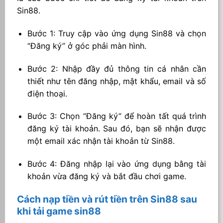
Sin88.
Bước 1: Truy cập vào ứng dụng Sin88 và chọn
“Đăng ký” ở góc phải màn hình.
Bước 2: Nhập đầy đủ thông tin cá nhân cần
thiết như tên đăng nhập, mật khẩu, email và số
điện thoại.
Bước 3: Chọn “Đăng ký” để hoàn tất quá trình
đăng ký tài khoản. Sau đó, bạn sẽ nhận được
một email xác nhận tài khoản từ Sin88.
Bước 4: Đăng nhập lại vào ứng dụng bằng tài
khoản vừa đăng ký và bắt đầu chơi game.
Cách nạp tiền và rút tiền trên Sin88 sau
khi tải game sin88