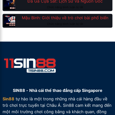
Đá Gà Cựa Sắt: Lịch Sử Và Nguồn Gốc
Đầu
Giới
về
ở
Chức năng bình luận bị tắt
thiệu
trò
Đá
về
chơi
Gà
trò
Mậu Binh: Giới thiệu về trò chơi bài phổ biến
dân
Cựa
chơi
gian
ở
Chức năng bình luận bị tắt
Sắt:
bài
Mậu
Lịch
phổ
Binh:
Sử
biến
Giới
Và
thiệu
Nguồn
về
Gốc
trò
chơi
bài
phổ
biến
SIN88 - Nhà cái thể thao đẳng cấp Singapore
Sin88
tự hào là một trong những nhà cái hàng đầu về
trò chơi trực tuyến tại Châu Á. Sin88 cam kết mang đến
một môi trường chơi công bằng và khách quan, đồng