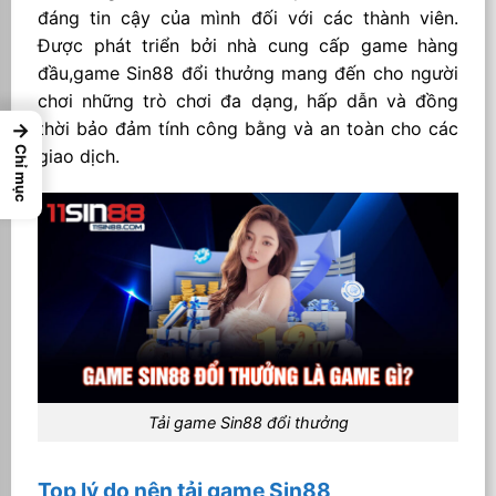
đáng tin cậy của mình đối với các thành viên.
Được phát triển bởi nhà cung cấp game hàng
đầu,game Sin88 đổi thưởng mang đến cho người
chơi những trò chơi đa dạng, hấp dẫn và đồng
thời bảo đảm tính công bằng và an toàn cho các
→
Chỉ mục
giao dịch.
Tải game Sin88 đổi thưởng
Top lý do nên tải game Sin88