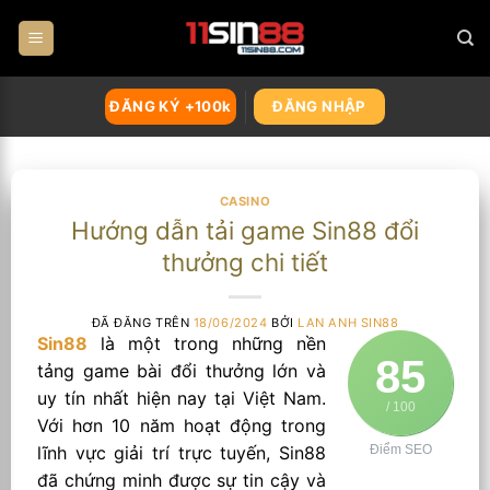
Chuyển
đến
nội
dung
ĐĂNG KÝ +100k
ĐĂNG NHẬP
CASINO
Hướng dẫn tải game Sin88 đổi
thưởng chi tiết
ĐÃ ĐĂNG TRÊN
18/06/2024
BỞI
LAN ANH SIN88
Sin88
là một trong những nền
85
tảng game bài đổi thưởng lớn và
uy tín nhất hiện nay tại Việt Nam.
/ 100
Với hơn 10 năm hoạt động trong
lĩnh vực giải trí trực tuyến, Sin88
Điểm SEO
đã chứng minh được sự tin cậy và