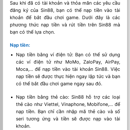
Sau khi đã có tài khoản và thỏa mãn các yêu cầu
đăng ký của Sin88, bạn có thể nạp tiền vào tài
khoản để bắt đầu chơi game. Dưới đây là các
phương thức nạp tiền và rút tiền trên Sin88 mà
bạn có thể lựa chọn.
Nạp tiền:
Nạp tiền bằng ví điện tử: Bạn có thể sử dụng
các ví điện tử như MoMo, ZaloPay, AirPay,
Moca,… để nạp tiền vào tài khoản Sin88. Việc
nạp tiền sẽ được thực hiện ngay lập tức và bạn
có thể bắt đầu chơi game ngay sau đó.
Nạp tiền bằng thẻ cào: Sin88 hỗ trợ các loại
thẻ cào như Viettel, Vinaphone, Mobifone,… để
nạp tiền. Bạn chỉ cần nhập mã thẻ cào và số
seri tương ứng và tiền sẽ được nạp vào tài
khoản.