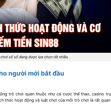
ò chơi xổ số đang được lựa chọn rất nhiều
ho người mới bắt đầu
ững trò chơi quen thuộc như cá cược thể thao, casino trự
ch thức hoạt động và luật chơi của mỗi trò chơi là rất quan