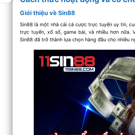
Giới thiệu về Sin88
Sin88 là một nhà cái cá cược trực tuyến uy tín, c
trực tuyến, xổ số, game bài, và nhiều hơn nữa. 
Sin88 đã trở thành lựa chọn hàng đầu cho nhiều n