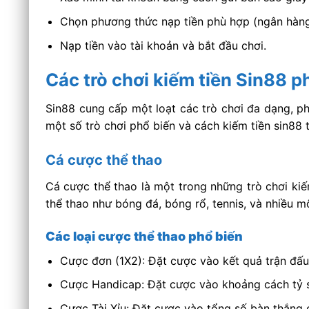
Chọn phương thức nạp tiền phù hợp (ngân hàng, v
Nạp tiền vào tài khoản và bắt đầu chơi.
Các trò chơi kiếm tiền Sin88 p
Sin88 cung cấp một loạt các trò chơi đa dạng, ph
một số trò chơi phổ biến và cách kiếm tiền sin88 
Cá cược thể thao
Cá cược thể thao là một trong những trò chơi kiế
thể thao như bóng đá, bóng rổ, tennis, và nhiều m
Các loại cược thể thao phổ biến
Cược đơn (1X2): Đặt cược vào kết quả trận đấu
Cược Handicap: Đặt cược vào khoảng cách tỷ số
Cược Tài Xỉu: Đặt cược vào tổng số bàn thắng 