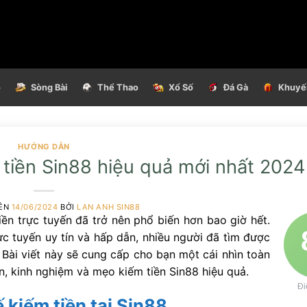
o
Sòng Bài
Thể Thao
Xổ Số
Đá Gà
Khuyế
HƯỚNG DẪN
 tiền Sin88 hiệu quả mới nhất 2024
RÊN
14/06/2024
BỞI
LAN ANH SIN88
iền trực tuyến đã trở nên phổ biến hơn bao giờ hết.
ực tuyến uy tín và hấp dẫn, nhiều người đã tìm được
í. Bài viết này sẽ cung cấp cho bạn một cái nhìn toàn
n, kinh nghiệm và mẹo kiếm tiền Sin88 hiệu quả.
Đi
 kiếm tiền tại Sin88