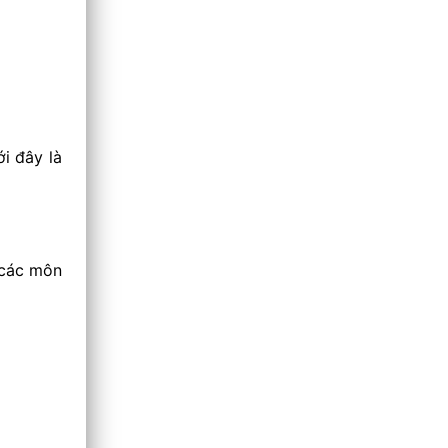
i đây là
 các môn