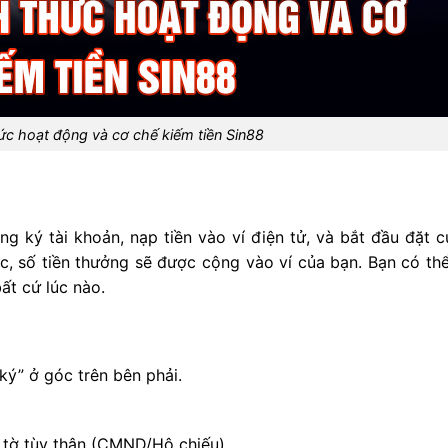
ức hoạt động và cơ chế kiếm tiền Sin88
g ký tài khoản, nạp tiền vào ví điện tử, và bắt đầu đặt c
, số tiền thưởng sẽ được cộng vào ví của bạn. Bạn có thể 
ất cứ lúc nào.
ký” ở góc trên bên phải.
 tờ tùy thân (CMND/Hộ chiếu).