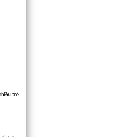
nhiều trò