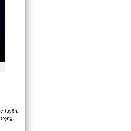
c tuyến,
 trọng.