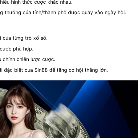
hiều hình thức cược khác nhau.
ng thưởng của tỉnh/thành phố được quay vào ngày hội.
 của từng trò xổ số.
cược phù hợp.
 chỉnh chiến lược cược.
 đặc biệt của Sin88 để tăng cơ hội thắng lớn.