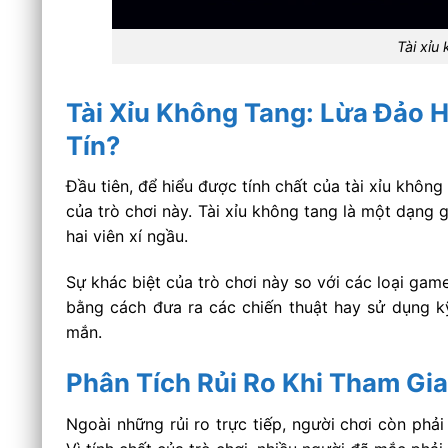
Tài xỉu
Tài Xỉu Không Tang: Lừa Đảo
Tín?
Đầu tiên, để hiểu được tính chất của tài xỉu khô
của trò chơi này. Tài xỉu không tang là một dạng
hai viên xí ngầu.
Sự khác biệt của trò chơi này so với các loại gam
bằng cách đưa ra các chiến thuật hay sử dụng k
mắn.
Phân Tích Rủi Ro Khi Tham Gia
Ngoài những rủi ro trực tiếp, người chơi còn phải 