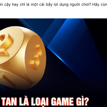
tin cậy hay chỉ là một cái bẫy lợi dụng người chơi? Hãy c