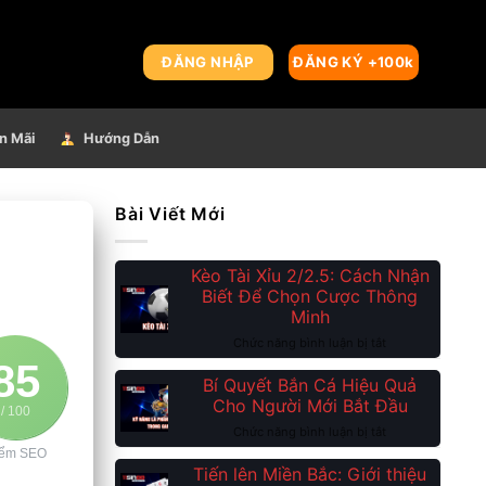
ĐĂNG NHẬP
ĐĂNG KÝ +100k
n Mãi
Hướng Dẫn
Bài Viết Mới
Kèo Tài Xỉu 2/2.5: Cách Nhận
Biết Để Chọn Cược Thông
Minh
ở
Chức năng bình luận bị tắt
Kèo
85
Tài
Bí Quyết Bắn Cá Hiệu Quả
Xỉu
Cho Người Mới Bắt Đầu
/ 100
2/2.5:
ở
Chức năng bình luận bị tắt
Cách
Bí
Nhận
ểm SEO
Quyết
Tiến lên Miền Bắc: Giới thiệu
Biết
Bắn