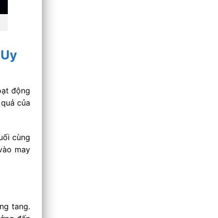
 Uy
oạt động
 quả của
cuối cùng
 vào may
ông tang.