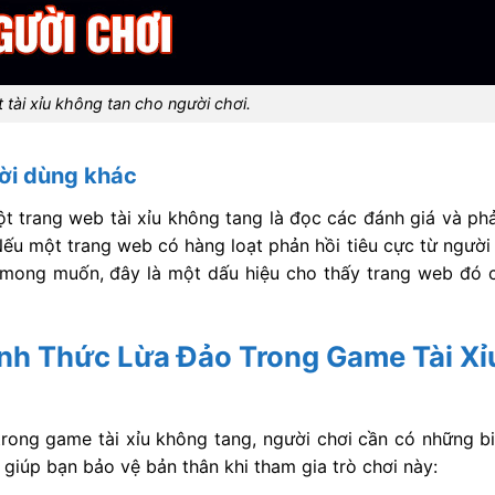
 tài xỉu không tan cho người chơi.
ười dùng khác
ột trang web tài xỉu không tang là đọc các đánh giá và phả
Nếu một trang web có hàng loạt phản hồi tiêu cực từ người
 mong muốn, đây là một dấu hiệu cho thấy trang web đó c
nh Thức Lừa Đảo Trong Game Tài Xỉ
trong game tài xỉu không tang, người chơi cần có những b
giúp bạn bảo vệ bản thân khi tham gia trò chơi này: