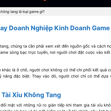
 không tang là loại game gì?
 Hay Doanh Nghiệp Kinh Doanh Game
ng tang, chúng ta cần phải xem xét đến nguồn gốc và cách h
 game sòng bạc trực tuyến, nơi người chơi đặt cược vào kết
e khác là ở chỗ, người chơi không có thể chi phối kết quả 
ỹ năng đặc biệt. Thay vào đó, người chơi chỉ có thể dựa
 Tài Xỉu Không Tang
đối mặt với những rủi ro gián tiếp khi tham gia tài xỉu kh