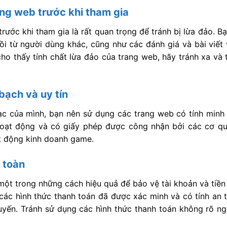
rang web trước khi tham gia
trước khi tham gia là rất quan trọng để tránh bị lừa đảo. B
ồi từ người dùng khác, cũng như các đánh giá và bài viết 
ho thấy tính chất lừa đảo của trang web, hãy tránh xa và 
bạch và uy tín
ạc của mình, bạn nên sử dụng các trang web có tính minh
hoạt động và có giấy phép được công nhận bởi các cơ q
ạt động kinh doanh game.
 toàn
 một trong những cách hiệu quả để bảo vệ tài khoản và tiền
 các hình thức thanh toán đã được xác minh và có tính an 
 tuyến. Tránh sử dụng các hình thức thanh toán không rõ n