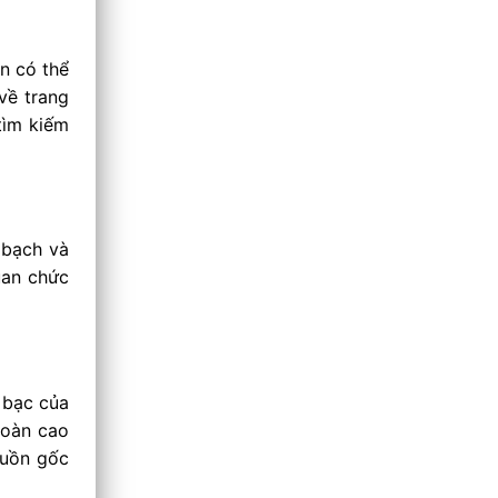
ạn có thể
về trang
tìm kiếm
 bạch và
uan chức
 bạc của
toàn cao
guồn gốc