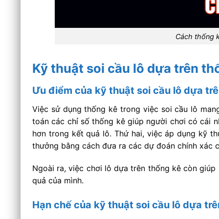
Cách thống k
Kỹ thuật soi cầu lô dựa trên th
Ưu điểm của kỹ thuật soi cầu lô dựa tr
Việc sử dụng thống kê trong việc soi cầu lô mang 
toán các chỉ số thống kê giúp người chơi có cái 
hơn trong kết quả lô. Thứ hai, việc áp dụng kỹ th
thưởng bằng cách đưa ra các dự đoán chính xác ch
Ngoài ra, việc chơi lô dựa trên thống kê còn giúp
quả của mình.
Hạn chế của kỹ thuật soi cầu lô dựa trê