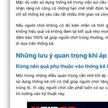
Mặc dù việc sử dụng thống kê trong việc soi cầu 
nhận rằng nó cũng có những hạn chế nhất định. Mộ
chỉ số thống kê yêu cầu rất nhiều thời gian và côn
Nếu người chơi không có đủ kiên nhẫn và thời gi
không hiệu quả và không đem lại kết quả như mon
đảm bảo 100% sẽ giúp người chơi trúng thưởng, vì
lô dựa trên thống kê.
Những lưu ý quan trọng khi áp
Đừng nên quá phụ thuộc vào thống kê 
Một trong những điều quan trọng cần nhớ khi áp 
sử dụng thống kê chỉ có thể giúp người chơi tă
trúng lô. Vì vậy, người chơi cần phải luôn có sự 
tin tưởng vào kỹ thuật này.