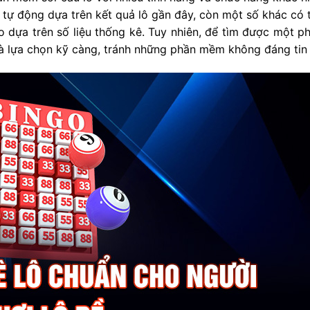
 tự động dựa trên kết quả lô gần đây, còn một số khác có 
eo dựa trên số liệu thống kê. Tuy nhiên, để tìm được một 
 và lựa chọn kỹ càng, tránh những phần mềm không đáng tin 