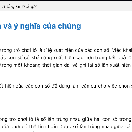
Thống kê lô là gì?
n và ý nghĩa của chúng
ong trò chơi lô là tỉ lệ xuất hiện của các con số. Việc kha
 các con số có khả năng xuất hiện cao hơn trong kết quả lô
 trong một khoảng thời gian dài và ghi lại số lần xuất hiệ
uất hiện của các con số để dùng làm căn cứ cho việc chọn 
ng trò chơi lô là số lần trùng nhau giữa hai con số trong
người chơi có thể tính toán được số lần trùng nhau giữa cá