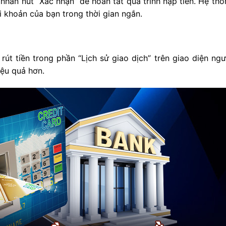
 nhấn nút “Xác nhận” để hoàn tất quá trình nạp tiền. Hệ th
i khoản của bạn trong thời gian ngắn.
 rút tiền trong phần “Lịch sử giao dịch” trên giao diện ng
iệu quả hơn.