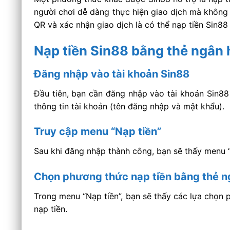
người chơi dễ dàng thực hiện giao dịch mà không 
QR và xác nhận giao dịch là có thể nạp tiền Sin88
Nạp tiền Sin88 bằng thẻ ngân
Đăng nhập vào tài khoản Sin88
Đầu tiên, bạn cần đăng nhập vào tài khoản Sin88
thông tin tài khoản (tên đăng nhập và mật khẩu).
Truy cập menu “Nạp tiền”
Sau khi đăng nhập thành công, bạn sẽ thấy menu “
Chọn phương thức nạp tiền bằng thẻ 
Trong menu “Nạp tiền”, bạn sẽ thấy các lựa chọn 
nạp tiền.