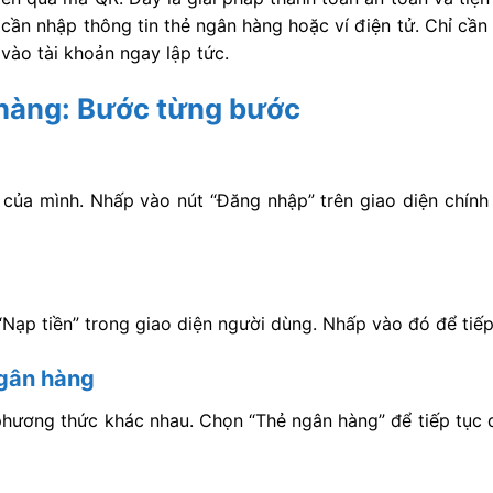
cần nhập thông tin thẻ ngân hàng hoặc ví điện tử. Chỉ cần
 vào tài khoản ngay lập tức.
 hàng: Bước từng bước
 của mình. Nhấp vào nút “Đăng nhập” trên giao diện chính
Nạp tiền” trong giao diện người dùng. Nhấp vào đó để tiếp
ngân hàng
phương thức khác nhau. Chọn “Thẻ ngân hàng” để tiếp tục q