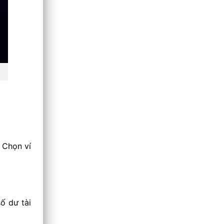
 Chọn ví
ố dư tài