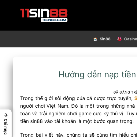
Chuyển
đến
nội
dung
Sin88
Casin
Hướng dẫn nạp tiền 
ĐÃ ĐĂNG T
Trong thế giới sôi động của cá cược trực tuyến,
S
người chơi Việt Nam. Đó là một trong những nhà c
toàn và trải nghiệm chơi game cực kỳ thú vị. Tuy 
→
tiền sin88 vào tài khoản là một bước quan trọng.
Chỉ mục
Trong bài viết này, chúng ta sẽ cùng tìm hiểu ch