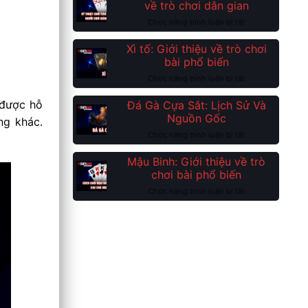
Để
về trò chơi dân gian
Cá
Chọn
ở
Chức năng bình luận bị tắt
Hiệu
Cược
Tiến
Quả
Thông
lên
Xì tố: Giới thiệu về trò chơi
Cho
Minh
Miền
Người
bài phổ biến
Bắc:
Mới
ở
Chức năng bình luận bị tắt
Giới
Bắt
Xì
thiệu
Đầu
tố:
 được hỗ
Đá Gà Cựa Sắt: Lịch Sử Và
về
Giới
trò
Nguồn Gốc
ng khác.
thiệu
chơi
ở
Chức năng bình luận bị tắt
về
dân
Đá
trò
gian
Gà
Mậu Binh: Giới thiệu về trò
chơi
Cựa
bài
chơi bài phổ biến
Sắt:
phổ
ở
Chức năng bình luận bị tắt
Lịch
biến
Mậu
Sử
Binh:
Và
Giới
Nguồn
thiệu
Gốc
về
trò
chơi
bài
phổ
biến