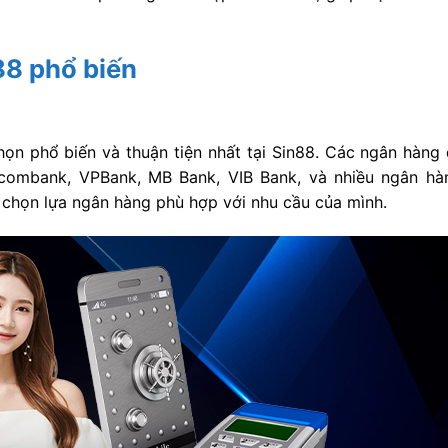
88 phổ biến
họn phổ biến và thuận tiện nhất tại Sin88. Các ngân hàng
hcombank, VPBank, MB Bank, VIB Bank, và nhiều ngân hà
c chọn lựa ngân hàng phù hợp với nhu cầu của mình.