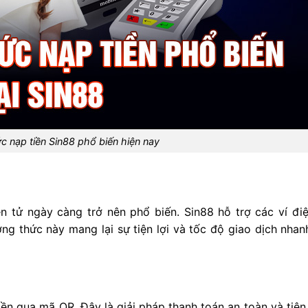
c nạp tiền Sin88 phổ biến hiện nay
ện tử ngày càng trở nên phổ biến. Sin88 hỗ trợ các ví điệ
ng thức này mang lại sự tiện lợi và tốc độ giao dịch nhan
n qua mã QR. Đây là giải pháp thanh toán an toàn và tiện l