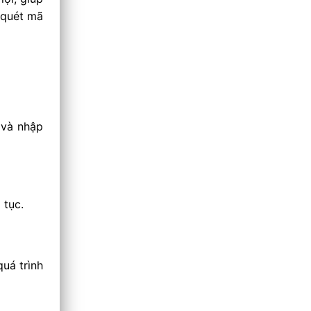
 quét mã
 và nhập
 tục.
uá trình