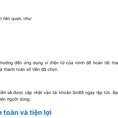
n liên quan, như:
 hướng đến ứng dụng ví điện tử của mình để hoàn tất tha
à thanh toán số tiền đã chọn.
tiền sẽ được cập nhật vào tài khoản Sin88 ngay lập tức. Bạ
iện người dùng.
toàn và tiện lợi