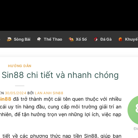
o
Sòng Bài
Thể Thao
Xổ Số
Đá Gà
Khuyế
HƯỚNG DẪN
Sin88 chi tiết và nhanh chóng
RÊN
30/05/2024
BỞI
LAN ANH SIN88
in88
đã trở thành một cái tên quen thuộc với nhiều
ái uy tín hàng đầu, cung cấp môi trường giải trí an
nhiên, để tận hưởng trọn vẹn những lợi ích, việc nạp
Đi
i tiết về các phương thức nạp tiền Sin88, giúp bạn