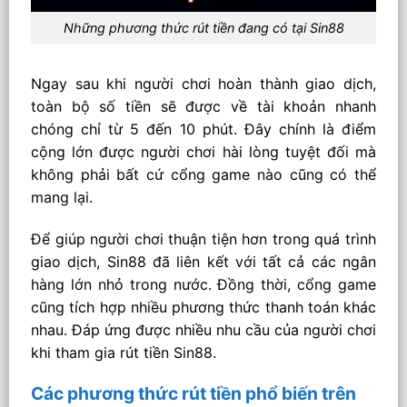
Những phương thức rút tiền đang có tại Sin88
Ngay sau khi người chơi hoàn thành giao dịch,
toàn bộ số tiền sẽ được về tài khoản nhanh
chóng chỉ từ 5 đến 10 phút. Đây chính là điểm
cộng lớn được người chơi hài lòng tuyệt đối mà
không phải bất cứ cổng game nào cũng có thể
mang lại.
Để giúp người chơi thuận tiện hơn trong quá trình
giao dịch, Sin88 đã liên kết với tất cả các ngân
hàng lớn nhỏ trong nước. Đồng thời, cổng game
cũng tích hợp nhiều phương thức thanh toán khác
nhau. Đáp ứng được nhiều nhu cầu của người chơi
khi tham gia rút tiền Sin88.
Các phương thức rút tiền phổ biến trên