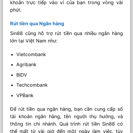
khoản trực tiếp vào ví của bạn trong vòng vài
phút.
Rút tiền qua Ngân hàng
Sin88 cũng hỗ trợ rút tiền qua nhiều ngân hàng
lớn tại Việt Nam như:
Vietcombank
Agribank
BIDV
Techcombank
VPBank
Để rút tiền qua ngân hàng, bạn cần cung cấp số
tài khoản ngân hàng, tên người thụ hưởng, và
thông tin chi nhánh. Quá trình rút tiền Sin88 có
thể mất từ vài giờ đến một ngày làm việc, tùy