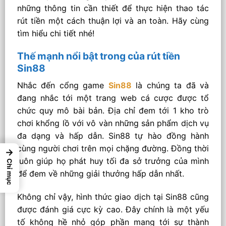
những thông tin cần thiết để thực hiện thao tác
rút tiền một cách thuận lợi và an toàn. Hãy cùng
tìm hiểu chi tiết nhé!
Thế mạnh nổi bật trong của rút tiền
Sin88
Nhắc đến cổng game
Sin88
là chúng ta đã và
đang nhắc tới một trang web cá cược được tổ
chức quy mô bài bản. Địa chỉ đem tới 1 kho trò
chơi khổng lồ với vô vàn những sản phẩm dịch vụ
đa dạng và hấp dẫn. Sin88 tự hào đồng hành
cùng người chơi trên mọi chặng đường. Đồng thời
→
luôn giúp họ phát huy tối đa sở trưởng của mình
Chỉ mục
để đem về những giải thưởng hấp dẫn nhất.
Không chỉ vậy, hình thức giao dịch tại Sin88 cũng
được đánh giá cực kỳ cao. Đây chính là một yếu
tố không hề nhỏ góp phần mang tới sự thành