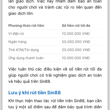
lần giao dịch. Việc này nhằm đảm bảo an toàn
cho người chơi và tránh các rủi ro liên quan đến
giao dịch lớn:
Phương thức rút tiền
Số tiền rút tối đa
Ví điện tử
10.000.000 VNĐ
Ngân hàng
50.000.000 VNĐ
Thẻ ATM/Tín dụng
20.000.000 VNĐ
Ứng dụng thanh toán
10.000.000 VNĐ
Việc tuân thủ các điều kiện về số tiền rút tối đa
giúp người chơi có trải nghiệm giao dịch an toàn
và hiệu quả trên Sin88.
Lưu ý khi rút tiền Sin88
Khi thực hiện thao tác rút tiền trên Sin88, bạn cần
lưu ý một số điểm sau để đảm bảo quá trình diễn