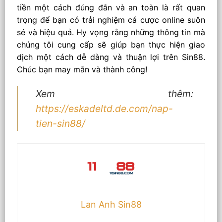
tiền một cách đúng đắn và an toàn là rất quan
trọng để bạn có trải nghiệm cá cược online suôn
sẻ và hiệu quả. Hy vọng rằng những thông tin mà
chúng tôi cung cấp sẽ giúp bạn thực hiện giao
dịch một cách dễ dàng và thuận lợi trên Sin88.
Chúc bạn may mắn và thành công!
Xem thêm:
https://eskadeltd.de.com/nap-
tien-sin88/
Lan Anh Sin88