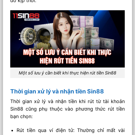
đỡ kịp thời.
Một số lưu ý cần biết khi thực hiện rút tiền Sin88
Thời gian xử lý và nhận tiền Sin88
Thời gian xử lý và nhận tiền khi rút từ tài khoản
Sin88 cũng phụ thuộc vào phương thức rút tiền
bạn chọn:
Rút tiền qua ví điện tử: Thường chỉ mất vài