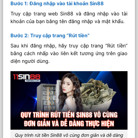
Bước 1: Đăng nhập vào tài khoản Sin88
Truy cập trang web Sin88 và đăng nhập vào tài
khoản của bạn bằng tên đăng nhập và mật khẩu.
Bước 2: Truy cập trang “Rút tiền”
Sau khi đăng nhập, hãy truy cập trang “Rút tiền”
bằng cách nhấp vào liên kết tương ứng trên giao
diện người dùng.
Quy trình rút tiền Sin88 vô cùng đơn giản và dễ dàng