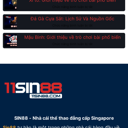
Miền
Người
ở
Chức năng bình luận bị tắt
Bắc:
Mới
Xì
Giới
Bắt
tố:
thiệu
Đá Gà Cựa Sắt: Lịch Sử Và Nguồn Gốc
Đầu
Giới
về
ở
Chức năng bình luận bị tắt
thiệu
trò
Đá
về
chơi
Gà
trò
Mậu Binh: Giới thiệu về trò chơi bài phổ biến
dân
Cựa
chơi
gian
ở
Chức năng bình luận bị tắt
Sắt:
bài
Mậu
Lịch
phổ
Binh:
Sử
biến
Giới
Và
thiệu
Nguồn
về
Gốc
trò
chơi
bài
phổ
biến
SIN88 - Nhà cái thể thao đẳng cấp Singapore
Sin88
tự hào là một trong những nhà cái hàng đầu về