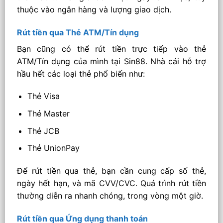
thuộc vào ngân hàng và lượng giao dịch.
Rút tiền qua Thẻ ATM/Tín dụng
Bạn cũng có thể rút tiền trực tiếp vào thẻ
ATM/Tín dụng của mình tại Sin88. Nhà cái hỗ trợ
hầu hết các loại thẻ phổ biến như:
Thẻ Visa
Thẻ Master
Thẻ JCB
Thẻ UnionPay
Để rút tiền qua thẻ, bạn cần cung cấp số thẻ,
ngày hết hạn, và mã CVV/CVC. Quá trình rút tiền
thường diễn ra nhanh chóng, trong vòng một giờ.
Rút tiền qua Ứng dụng thanh toán